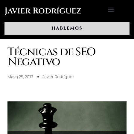
Ir
Javier Rodríguez
al
contenido
HABLEMOS
Técnicas de SEO
Negativo
Mayo 25, 2017
Javier Rodríguez