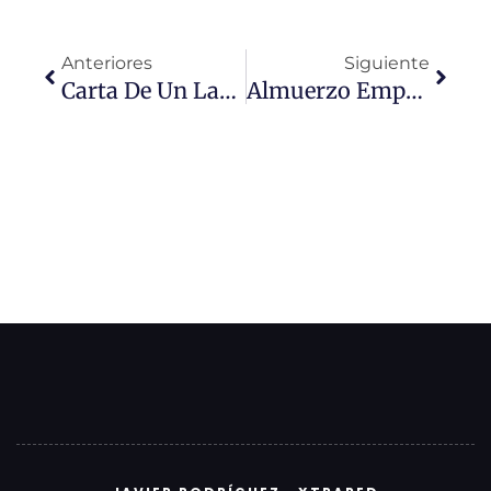
Ant
Sigui
Anteriores
Siguiente
Carta De Un Ladrón 2.0 A Su Víctima
Almuerzo Empresarial Sobre Inbound Marketing