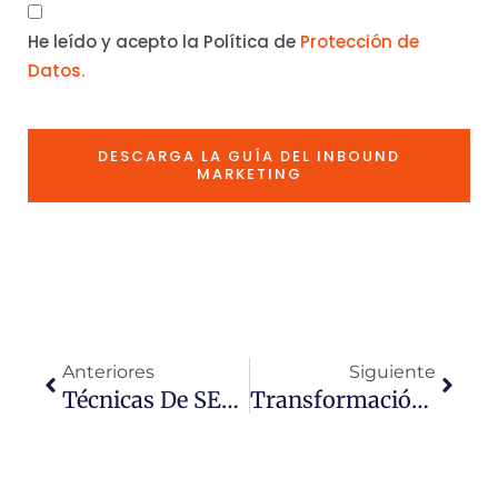
He leído y acepto la Política de
Protección de
Datos.
DESCARGA LA GUÍA DEL INBOUND
MARKETING
Ant
Sigui
Anteriores
Siguiente
Técnicas De SEO Negativo
Transformación Digital De Las Empresas