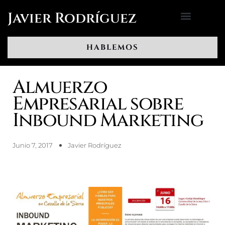
Ir
Javier Rodríguez
al
contenido
HABLEMOS
Almuerzo
Empresarial sobre
Inbound Marketing
Junio 7, 2017
Javier Rodríguez