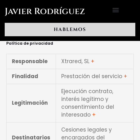
Ir
Javier Rodríguez
al
contenido
HABLEMOS
Política de privacidad
Responsable
Xtrared, SL
+
Finalidad
Prestación del servicio
+
Ejecución contrato,
interés legítimo y
Legitimación
consentimiento del
interesado
+
Cesiones legales y
Destinatarios
encargados del