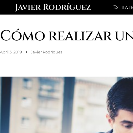
Ir
Javier Rodríguez
Estrat
al
contenido
Cómo realizar un
Abril 3, 2019
Javier Rodríguez