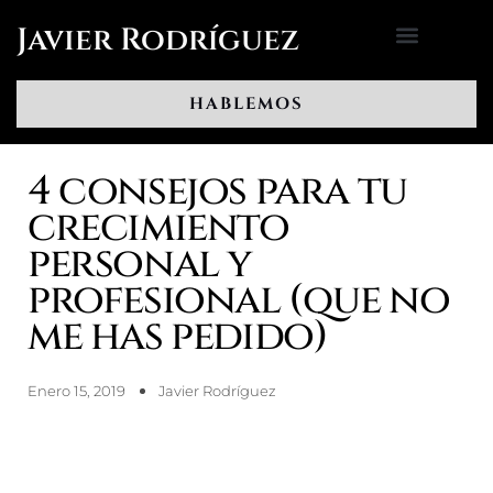
Ir
Javier Rodríguez
al
contenido
HABLEMOS
4 consejos para tu
crecimiento
personal y
profesional (que no
me has pedido)
Enero 15, 2019
Javier Rodríguez