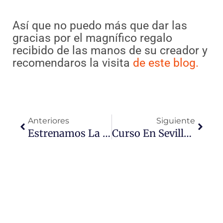
Así que no puedo más que dar las
gracias por el magnífico regalo
recibido de las manos de su creador y
recomendaros la visita
de este blog.
Ant
Sigui
Anteriores
Siguiente
Estrenamos La #jugadamágica
Curso En Sevilla: Nueva Convocatoria Del Programa De Especialización Para El Emprendimiento En Sevilla