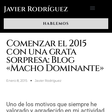
Ir
Javier Rodríguez
al
contenido
HABLEMOS
Comenzar el 2015
con una grata
sorpresa: Blog
«Macho Dominante»
Enero 8, 2015
Javier Rodríguez
Uno de los motivos que siempre he
valorado y agradecido en mi actividad