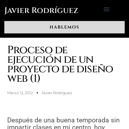
Ir
Javier Rodríguez
al
contenido
HABLEMOS
Proceso de
ejecución de un
proyecto de diseño
web (1)
Marzo 12, 2012
Javier Rodríguez
Después de una buena temporada sin
impartir clases en mi centro, hoy