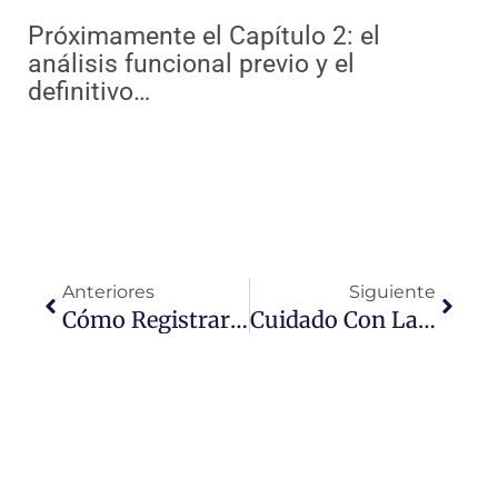
Próximamente el Capítulo 2: el
análisis funcional previo y el
definitivo…
Ant
Sigui
Anteriores
Siguiente
Cómo Registrar Una Marca
Cuidado Con La Estafa En Los Portales De Compra Y Venta