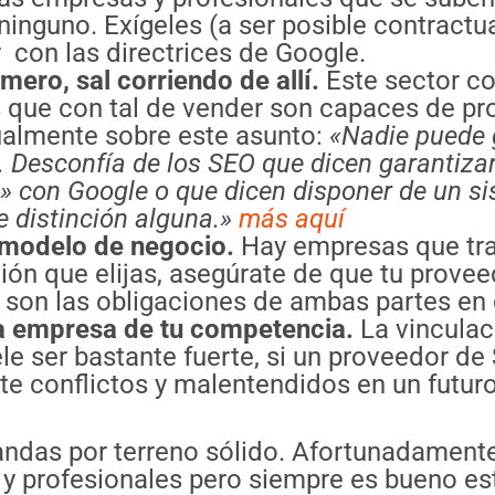
a ninguno. Exígeles (a ser posible contract
con las directrices de Google.
imero, sal corriendo de allí.
Este sector co
que con tal de vender son capaces de pr
ualmente sobre este asunto:
«Nadie puede g
. Desconfía de los SEO que dicen garantizar
l» con Google o que dicen disponer de un s
e distinción alguna.»
más aquí
u modelo de negocio.
Hay empresas que trab
ción que elijas, asegúrate de que tu prove
 son las obligaciones de ambas partes en
na empresa de tu competencia.
La vinculac
e ser bastante fuerte, si un proveedor de 
e conflictos y malentendidos en un futuro
andas por terreno sólido. Afortunadamente
y profesionales pero siempre es bueno est