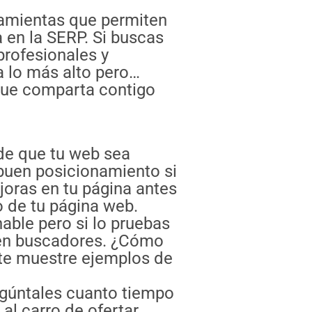
ramientas que permiten
a en la SERP. Si buscas
profesionales y
 lo más alto pero…
 que comparta contigo
de que tu web sea
 buen posicionamiento si
joras en tu página antes
o de tu página web.
ble pero si lo pruebas
 en buscadores. ¿Cómo
te muestre ejemplos de
gúntales cuanto tiempo
al carro de ofertar