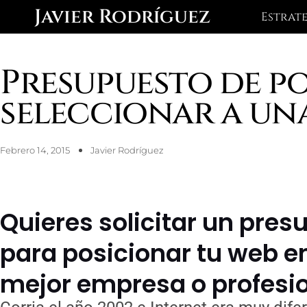
Ir
Javier Rodríguez
Estrat
al
contenido
Presupuesto de p
seleccionar a un
Febrero 14, 2015
Javier Rodríguez
Quieres solicitar un pre
para posicionar tu web e
mejor empresa o profesi