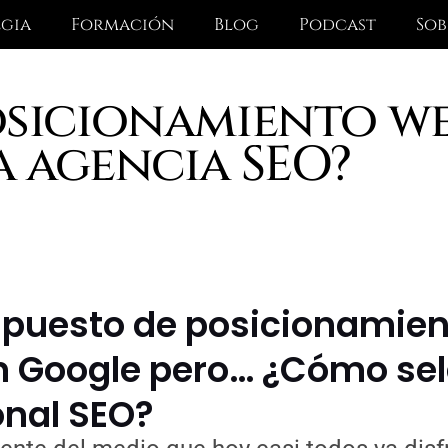
egia
Formación
Blog
Podcast
Sob
osicionamiento w
a agencia SEO?
supuesto de posicionamie
n Google pero… ¿Cómo sel
onal SEO?