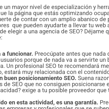
e un mayor nivel de especialización y her
n que la página que estás optimizando ocup
suerte de contar con un amplio abanico de 
es que pueden ayudarte a llevar tu web a
a de elegir a una agencia de SEO? Déjame
:
 a funcionar.
Preocúpate antes que nada 
s usuarios porque de nada va a servirte un
ura. Un profesional SEO te recomendará me
ado, estará muy relacionada con el contenid
n buen posicionamiento SEO.
Suena razona
as de SEO que no consiguen posicionarse
cidad? exige a tu posible proveedor que 
do en esta actividad, es una garantía.
Pre
as empresas y profesionales que se suben 