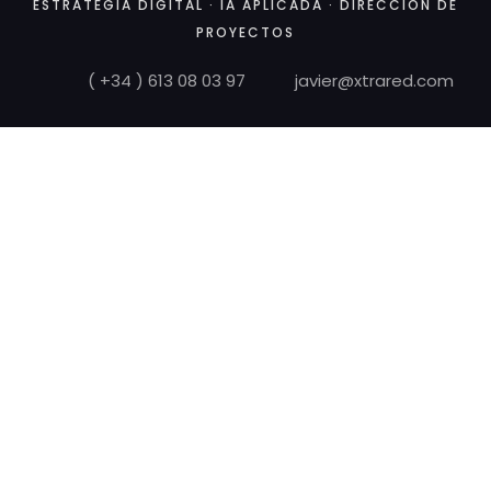
ESTRATEGIA DIGITAL · IA APLICADA · DIRECCIÓN DE
PROYECTOS
( +34 ) 613 08 03 97
javier@xtrared.com