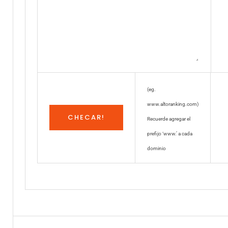
(eg.
www.altoranking.com)
Recuerde agregar el
prefijo ‘www.’ a cada
dominio