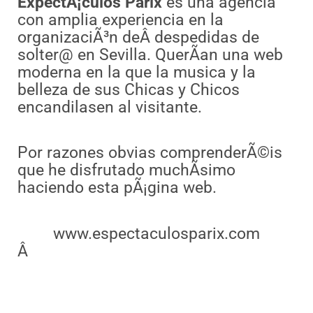
ExpectÃ¡culos Parix
es una agencia
con amplia experiencia en la
organizaciÃ³n deÂ despedidas de
solter@ en Sevilla. QuerÃ­an una web
moderna en la que la musica y la
belleza de sus Chicas y Chicos
encandilasen al visitante.
Por razones obvias comprenderÃ©is
que he disfrutado muchÃ­simo
haciendo esta pÃ¡gina web.
www.espectaculosparix.com
Â
Ant
Sigui