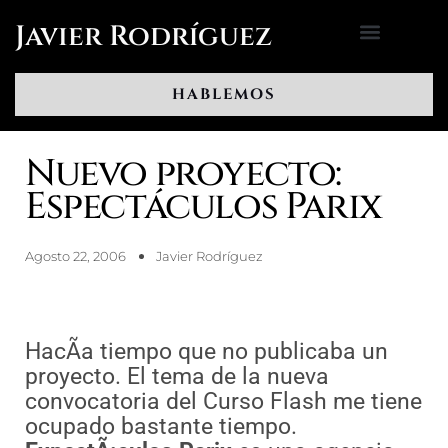
Ir
Javier Rodríguez
al
contenido
HABLEMOS
Nuevo proyecto:
Espectáculos Parix
Agosto 22, 2006
Javier Rodríguez
HacÃ­a tiempo que no publicaba un
proyecto. El tema de la nueva
convocatoria del Curso Flash me tiene
ocupado bastante tiempo.