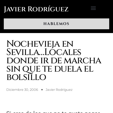
Ir
Javier Rodríguez
al
contenido
HABLEMOS
Nochevieja en
Sevilla…Locales
donde ir de marcha
sin que te duela el
bolsillo
Diciembre 30, 2006
Javier Rodríguez