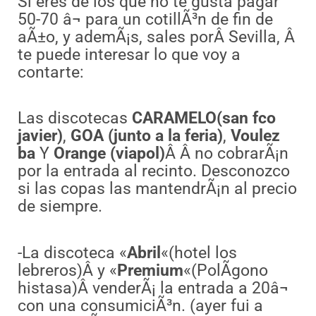
Si eres de los que no te gusta pagar
50-70 â¬ para un cotillÃ³n de fin de
aÃ±o, y ademÃ¡s, sales porÂ Sevilla, Â
te puede interesar lo que voy a
contarte:
Las discotecas
CARAMELO(san fco
javier)
,
GOA (junto a la feria)
,
Voulez
ba
Y
Orange (viapol)
Â Â no cobrarÃ¡n
por la entrada al recinto. Desconozco
si las copas las mantendrÃ¡n al precio
de siempre.
-La discoteca «
Abril
«(hotel los
lebreros)Â y «
Premium
«(PolÃ­gono
histasa)Â venderÃ¡ la entrada a 20â¬
con una consumiciÃ³n. (ayer fui a