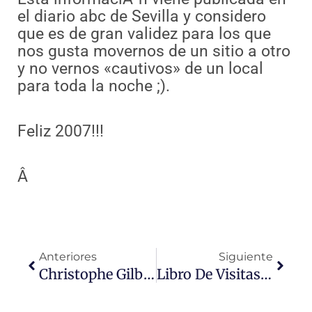
el diario abc de Sevilla y considero
que es de gran validez para los que
nos gusta movernos de un sitio a otro
y no vernos «cautivos» de un local
para toda la noche ;).
Feliz 2007!!!
Â
Ant
Sigui
Anteriores
Siguiente
Christophe Gilbert, Lo Que Dice Una Imagen…
Libro De Visitas En Flash