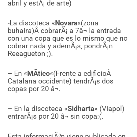
abril y estÃ¡ de arte)
-La discoteca «
Novara
«(zona
buhaira)Â cobrarÃ¡ a 7â¬ la entrada
con una copa que es lo mismo que no
cobrar nada y ademÃ¡s, pondrÃ¡n
Reeagueton ;).
– En «
MÃ­tico
«(Frente a edificioÂ
Catalana occidente) tendrÃ¡s dos
copas por 20 â¬.
– En la discoteca «
Sidharta
» (Viapol)
entrarÃ¡s por 20 â¬ sin copa:(.
Esta informaciÃ³n viene publicada en