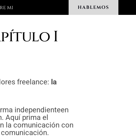
re mi
HABLEMOS
pítulo I
ores freelance:
la
forma independienteen
. Aquí prima el
 en la comunicación con
 y comunicación.