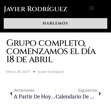
Ir
Javier Rodríguez
al
contenido
HABLEMOS
Grupo completo,
comenzamos el día
18 de abril
Marzo 29, 2007
Javier Rodríguez
Ant
Sigui
Anteriores
Siguiente
A Partir De Hoy Nada Volverá A Ser Lo Mismo.(Adobe Dixit)
Calendario De Método Profesional, Abril Por Sandra Jiménez