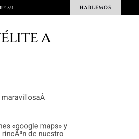
re mi
HABLEMOS
élite a
a maravillosaÂ
ones «google maps» y
 rincÃ³n de nuestro