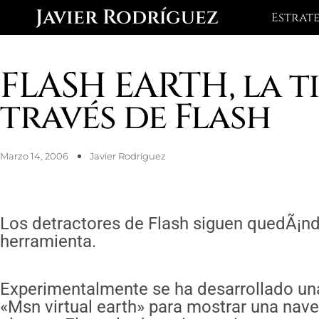
Ir
Javier Rodríguez
Estrat
al
contenido
FLASH EARTH, la ti
través de Flash
Marzo 14, 2006
Javier Rodríguez
Los detractores de Flash siguen quedÃ¡ndo
herramienta.
Experimentalmente se ha desarrollado una
«Msn virtual earth» para mostrar una nave