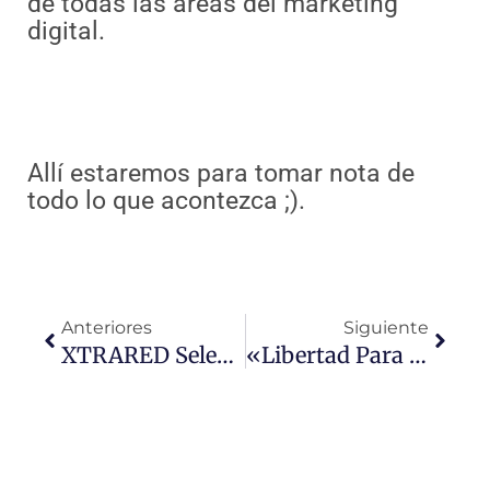
de todas las áreas del marketing
digital.
Allí estaremos para tomar nota de
todo lo que acontezca ;).
Ant
Sigui
Anteriores
Siguiente
XTRARED Selecciona Personal
«libertad Para Crear» Seminario Adobe En Barcelona