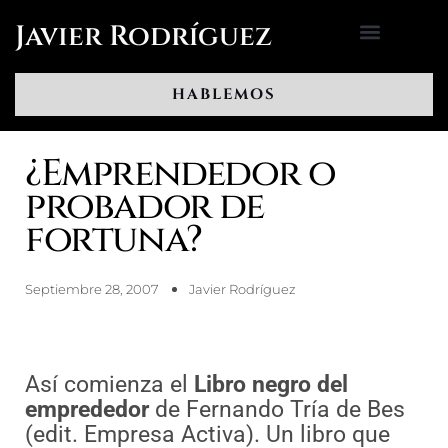
Ir
Javier Rodríguez
al
contenido
HABLEMOS
¿Emprendedor o
probador de
fortuna?
Septiembre 28, 2007
Javier Rodríguez
Así comienza el
Libro negro del
emprededor
de Fernando Tría de Bes
(edit. Empresa Activa). Un libro que