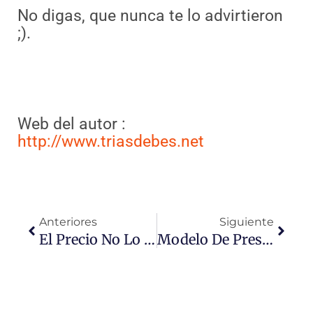
No digas, que nunca te lo advirtieron
;).
Web del autor :
http://www.triasdebes.net
Ant
Sigui
Anteriores
Siguiente
El Precio No Lo Pone El Cliente: Lo Pones Tu.
Modelo De Presupuesto Web