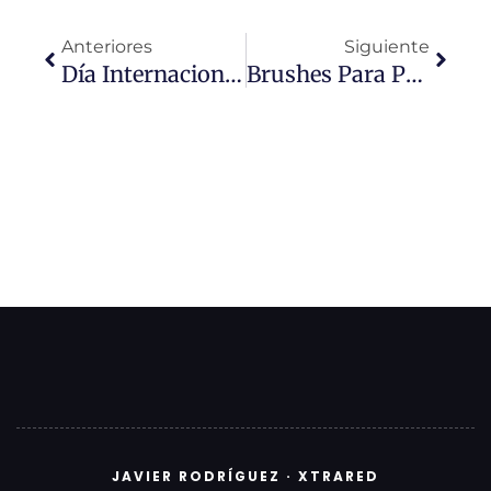
Ant
Sigui
Anteriores
Siguiente
Día Internacional Contra La Violencia De Género – 25 De Noviembre
Brushes Para Photoshop
JAVIER RODRÍGUEZ · XTRARED