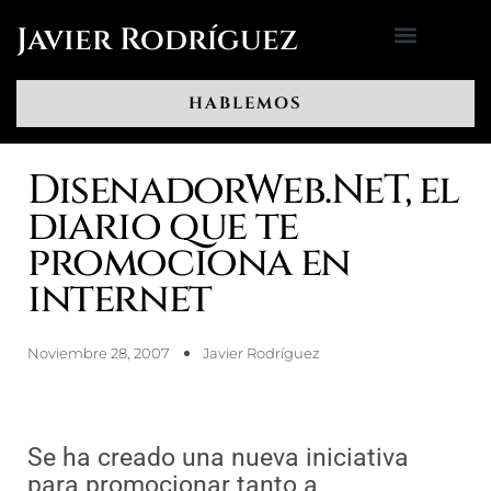
Ir
Javier Rodríguez
al
contenido
HABLEMOS
DisenadorWeb.NeT, el
diario que te
promociona en
internet
Noviembre 28, 2007
Javier Rodríguez
Se ha creado una nueva iniciativa
para promocionar tanto a