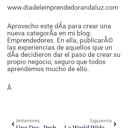
www.diadelemprendedorandaluz.com
Aprovecho este dÃ­a para crear una
nueva categorÃ­a en mi blog:
Emprendedores. En ella, publicarÃ©
las experiencias de aquellos que un
dÃ­a decidieron dar el paso de crear su
propio negocio, seguro que todos
aprendemos mucho de ello.
Â
Ant
Sigui
Anteriores
Siguiente
Uno Dos…probando
La World Wide Web Celebrará Su XVIII Congreso Internacional Por El Desarrollo De Internet En España