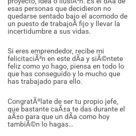
proyecto, idea o ilusiÃ³n. Es el dÃ­a de
esas personas que decidieron no
quedarse sentado bajo el acomodo de
un puesto de trabajoÂ fijo y llevar la
incertidumbre a sus vidas.
Si eres emprendedor, recibe mi
felicitaciÃ³n en este dÃ­a y siÃ©ntete
feliz como yo hago, piensa en todo lo
que has conseguido y lo mucho que
has trabajado para ello.
CongratÃºlate de ser tu propio jefe,
que bastante caÃ±a te das durante el
aÃ±o para que un dÃ­a como hoy
tambiÃ©n lo hagas…