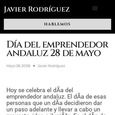
Ir
Javier Rodríguez
al
contenido
HABLEMOS
Día del emprendedor
andaluz 28 de mayo
Mayo 28, 2008
Javier Rodríguez
Hoy se celebra el dÃ­a del
emprendedor andaluz. El dÃ­a de esas
personas que un dÃ­a decidieron dar
un paso adelante y llevar a cabo un