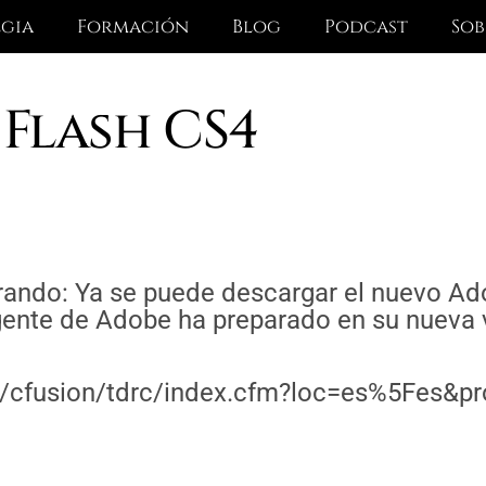
egia
Formación
Blog
Podcast
Sob
Flash CS4
ando: Ya se puede descargar el nuevo Ad
gente de Adobe ha preparado en su nueva 
m/cfusion/tdrc/index.cfm?loc=es%5Fes&pr