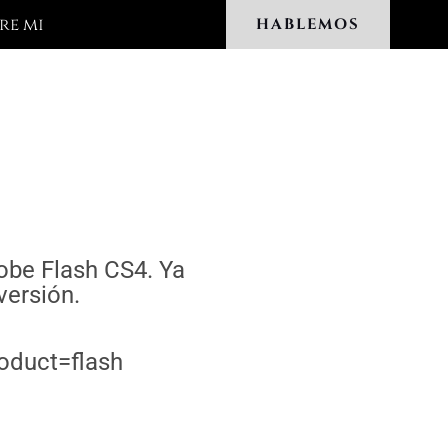
re mi
HABLEMOS
obe Flash CS4. Ya
versión.
oduct=flash