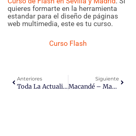
Curso de Flash en Sevilla y Madrid
. Si
quieres formarte en la herramienta
estandar para el diseño de páginas
web multimedia, este es tu curso.
Curso Flash
Ant
Sigui
Anteriores
Siguiente
Toda La Actualidad Del Diseño Web Profesional En Tu Bandeja De Entrada
Macandé – Management De Artistas Flamencos