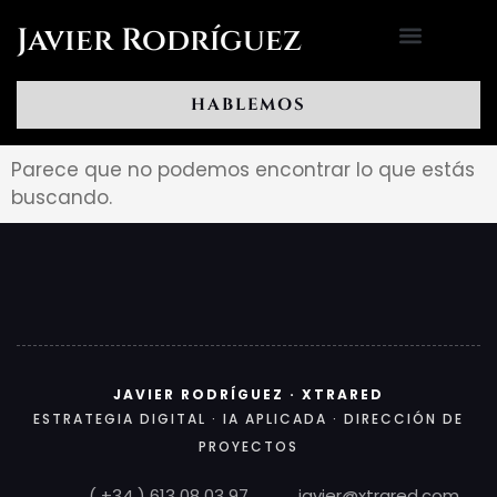
Ir
Javier Rodríguez
al
contenido
HABLEMOS
Parece que no podemos encontrar lo que estás
buscando.
JAVIER RODRÍGUEZ · XTRARED
ESTRATEGIA DIGITAL · IA APLICADA · DIRECCIÓN DE
PROYECTOS
( +34 ) 613 08 03 97
javier@xtrared.com