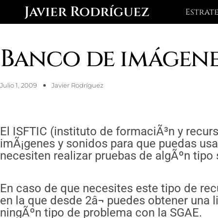
Ir
Javier Rodríguez
Estrat
al
contenido
Banco de imágene
Julio 1, 2009
Javier Rodríguez
El ISFTIC (instituto de formaciÃ³n y recu
imÃ¡genes y sonidos para que puedas usar
necesiten realizar pruebas de algÃºn tipo 
En caso de que necesites este tipo de rec
en la que desde 2â¬ puedes obtener una l
ningÃºn tipo de problema con la SGAE.