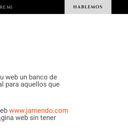
re mi
HABLEMOS
 su web un banco de
al para aquellos que
web
www.jamendo.com
¡gina web sin tener