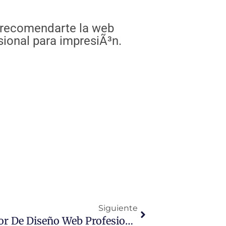
e recomendarte la web
sional para impresiÃ³n.
Siguiente
Siguiente
Presentación Del Curso Superior De Diseño Web Profesional Con Flash Y ActionScript