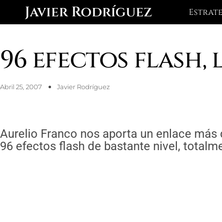
Ir
Javier Rodríguez
Estrat
al
contenido
96 efectos flash, 
Abril 25, 2007
Javier Rodríguez
Aurelio Franco nos aporta un enlace más
96 efectos flash de bastante nivel, totalme