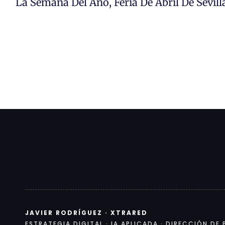
La Semana Del Año, Feria De Abril De Sevill
JAVIER RODRÍGUEZ · XTRARED
ESTRATEGIA DIGITAL · IA APLICADA · DIRECCIÓN D