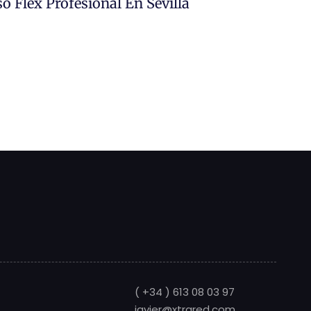
o Flex Profesional En Sevilla
( +34 ) 613 08 03 97
javier@xtrared.com