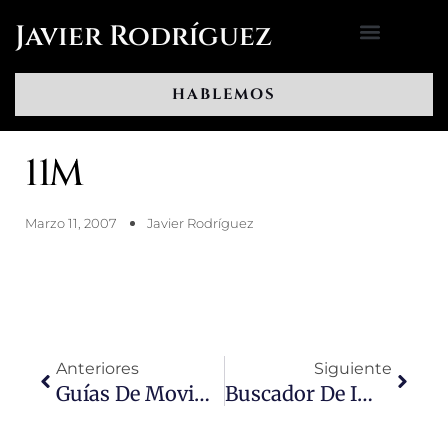
Ir
Javier Rodríguez
al
contenido
HABLEMOS
11M
Marzo 11, 2007
Javier Rodríguez
Ant
Sigui
Anteriores
Siguiente
Guías De Movimiento En Flash
Buscador De Imágenes